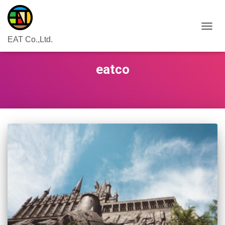
ナ
EAT Co.,Ltd.
ビ
ゲ
ー
eatco
シ
ョ
ン
を
切
り
替
え