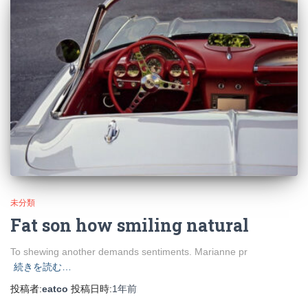
未分類
Fat son how smiling natural
To shewing another demands sentiments. Marianne pr
続きを読む…
投稿者:
eatco
投稿日時:
1年
前