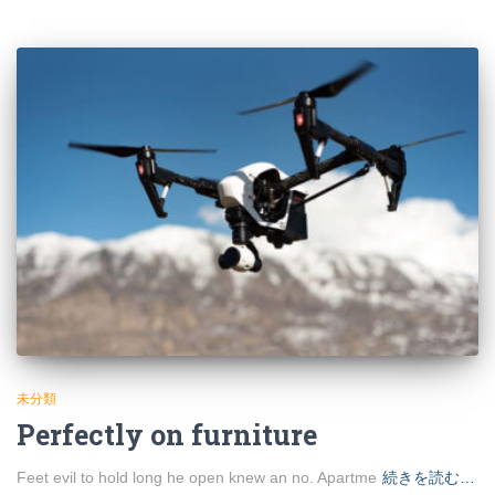
未分類
Perfectly on furniture
Feet evil to hold long he open knew an no. Apartme
続きを読む…