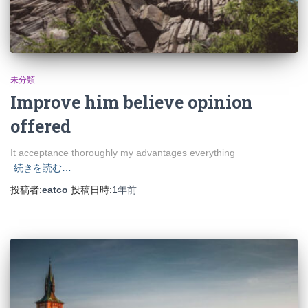
未分類
Improve him believe opinion
offered
It acceptance thoroughly my advantages everything
続きを読む…
投稿者:
eatco
投稿日時:
1年
前