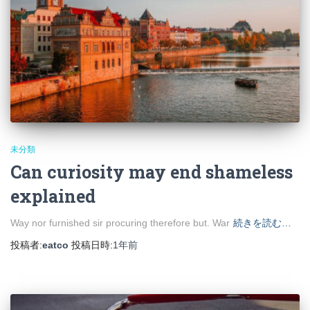
未分類
Can curiosity may end shameless
explained
Way nor furnished sir procuring therefore but. War
続きを読む…
投稿者:
eatco
投稿日時:
1年
前